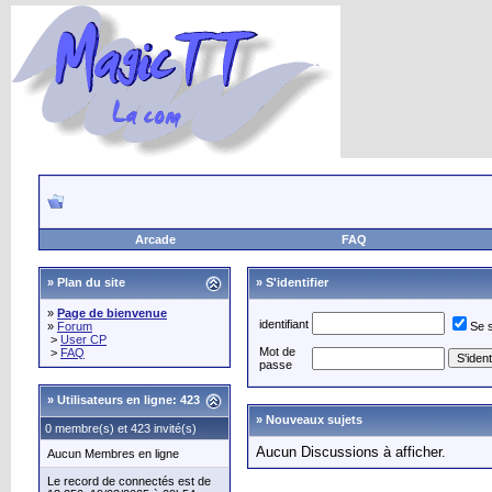
Arcade
FAQ
» Plan du site
» S'identifier
»
Page de bienvenue
identifiant
»
Forum
Se 
>
User CP
Mot de
>
FAQ
passe
»
Utilisateurs en ligne: 423
» Nouveaux sujets
0 membre(s) et 423 invité(s)
Aucun Discussions à afficher.
Aucun Membres en ligne
Le record de connectés est de