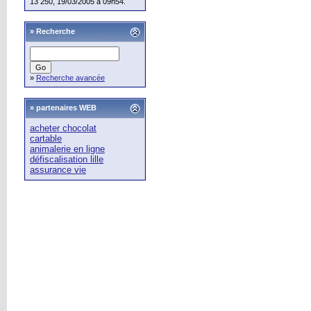
13 250, 19/03/2005 à 09h54.
»
Recherche
»
Recherche avancée
» partenaires WEB
acheter chocolat
cartable
animalerie en ligne
défiscalisation lille
assurance vie